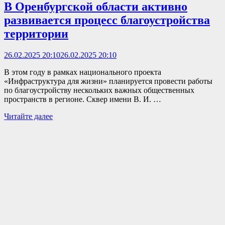
В Оренбургской области активно
развивается процесс благоустройства
территории
26.02.2025 20:10
26.02.2025 20:10
В этом году в рамках национального проекта
«Инфраструктура для жизни» планируется провести работы
по благоустройству нескольких важных общественных
пространств в регионе. Сквер имени В. И. …
В
Читайте далее
Оренбургской
области
активно
развивается
процесс
благоустройства
территории