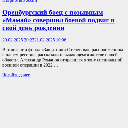
Патриоты России
Оренбургский боец с позывным
«Мамай» совершил боевой подвиг в
свой день рождения
20.02.2025 20:23
21.02.2025 10:06
В отделении фонда «Защитники Отечества», расположенном
в нашем регионе, рассказали о выдающемся жителе нашей
области. Александр Романов отправился в зону специальной
военной операции в 2022 …
Оренбургский
Читайте далее
боец
с
позывным
«Мамай»
совершил
боевой
подвиг
в
свой
день