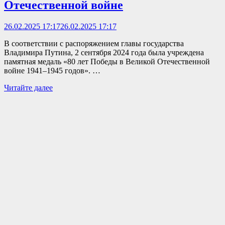
Отечественной войне
26.02.2025 17:17
26.02.2025 17:17
В соответствии с распоряжением главы государства
Владимира Путина, 2 сентября 2024 года была учреждена
памятная медаль «80 лет Победы в Великой Отечественной
войне 1941–1945 годов». …
Жителям
Читайте далее
Красногвардейского
района
будет
вручено
более
40
памятных
наград
к
80
лет
Победы
в
Великой
Отечественной