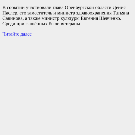
В событии участвовали глава Оренбургской области Денис
Паслер, его заместитель и министр здравоохранения Татьяна
Савинова, а также министр культуры Евгения Шевченко.
Среди приглашённых были ветераны …
В
Читайте далее
селе
Тоцкое
Второе
состоялось
торжественное
открытие
нового
Дома
культуры