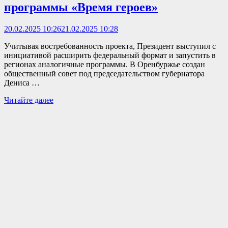
программы «Время героев»
20.02.2025 10:26
21.02.2025 10:28
Учитывая востребованность проекта, Президент выступил с
инициативой расширить федеральный формат и запустить в
регионах аналогичные программы. В Оренбуржье создан
общественный совет под председательством губернатора
Дениса …
По
Читайте далее
поручению
Президента
Владимира
Путина
реализован
первый
поток
программы
«Время
героев»