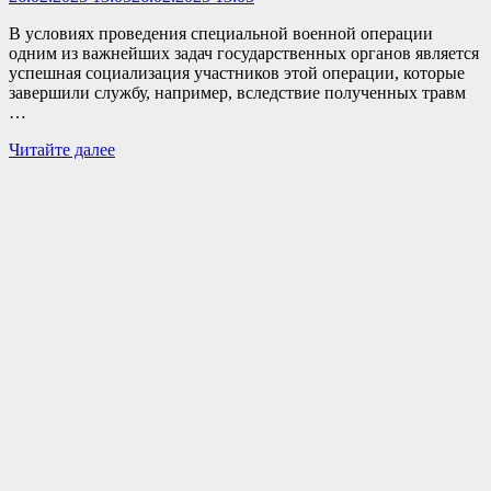
В условиях проведения специальной военной операции
одним из важнейших задач государственных органов является
успешная социализация участников этой операции, которые
завершили службу, например, вследствие полученных травм
…
Участнику
Читайте далее
СВО
из
Красногвардейского
района
потребовалось
время,
чтобы
адаптироваться
к
мирной
жизни