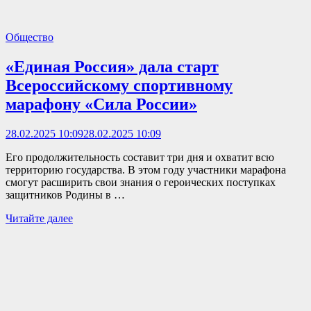
Общество
«Единая Россия» дала старт
Всероссийскому спортивному
марафону «Сила России»
28.02.2025 10:09
28.02.2025 10:09
Его продолжительность составит три дня и охватит всю
территорию государства. В этом году участники марафона
смогут расширить свои знания о героических поступках
защитников Родины в …
«Единая
Читайте далее
Россия»
дала
старт
Всероссийскому
спортивному
марафону
«Сила