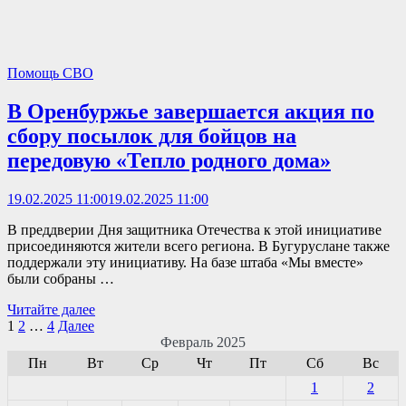
Помощь СВО
В Оренбуржье завершается акция по
сбору посылок для бойцов на
передовую «Тепло родного дома»
19.02.2025 11:00
19.02.2025 11:00
В преддверии Дня защитника Отечества к этой инициативе
присоединяются жители всего региона. В Бугуруслане также
поддержали эту инициативу. На базе штаба «Мы вместе»
были собраны …
В
Читайте далее
Оренбуржье
Навигация
1
2
…
4
Далее
завершается
Февраль 2025
по
акция
Пн
Вт
Ср
Чт
Пт
Сб
Вс
по
записям
1
2
сбору