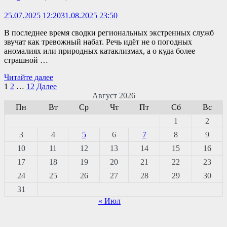
25.07.2025 12:20
31.08.2025 23:50
В последнее время сводки региональных экстренных служб
звучат как тревожный набат. Речь идёт не о погодных
аномалиях или природных катаклизмах, а о куда более
страшной …
В
Читайте далее
прокуратуре
Навигация
1
2
…
12
Далее
Красногвардейского
Август 2026
по
района
Пн
Вт
Ср
Чт
Пт
Сб
Вс
состоялось
записям
1
2
совещание
по
3
4
5
6
7
8
9
безопасности
10
11
12
13
14
15
16
пребывания
несовершеннолетних
17
18
19
20
21
22
23
на
24
25
26
27
28
29
30
воде
в
31
летний
« Июл
период(12+)