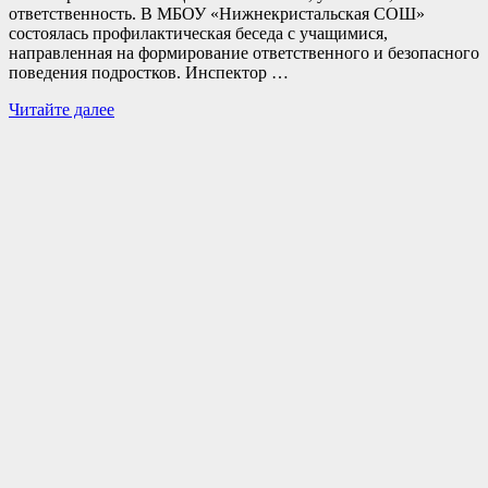
ответственность. В МБОУ «Нижнекристальская СОШ»
состоялась профилактическая беседа с учащимися,
направленная на формирование ответственного и безопасного
поведения подростков. Инспектор …
В
Читайте далее
Нижнекристальской
школе
состоялась
беседа
по
ответственному
и
безопасному
поведению
подростков(12+)