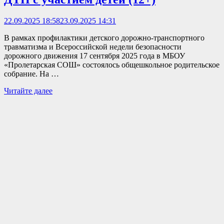
22.09.2025 18:58
23.09.2025 14:31
В рамках профилактики детского дорожно-транспортного
травматизма и Всероссийской недели безопасности
дорожного движения 17 сентября 2025 года в МБОУ
«Пролетарская СОШ» состоялось общешкольное родительское
собрание. На …
В
Читайте далее
Пролетарской
школе
состоялось
общешкольное
родительское
собрание
по
профилактике
и
предупреждении
ДТП
с
участием
детей