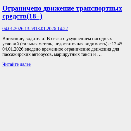
гимназии
прошёл
Ограничено движение транспортных
важный
средств(18+)
и
откровенный
разговор
04.01.2026 13:59
13.01.2026 14:22
со
школьниками(12+)
Внимание, водители! В связи с ухудшением погодных
условий (сильная метель, недостаточная видимость) с 12:45
04.01.2026 введено временное ограничение движения для
пассажирских автобусов, маршрутных такси и …
Ограничено
Читайте далее
движение
транспортных
средств(18+)