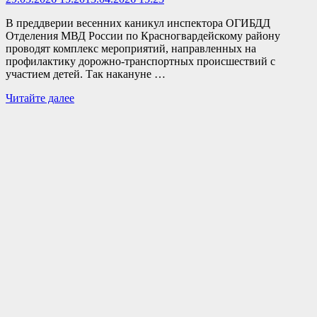
В преддверии весенних каникул инспектора ОГИБДД
Отделения МВД России по Красногвардейскому району
проводят комплекс мероприятий, направленных на
профилактику дорожно-транспортных происшествий с
участием детей. Так накануне …
«Ребёнок
Читайте далее
–
главный
пассажир»:
Госавтоинспекции
вместе
с
отрядом
ЮИД
провели
профилактическую
акцию