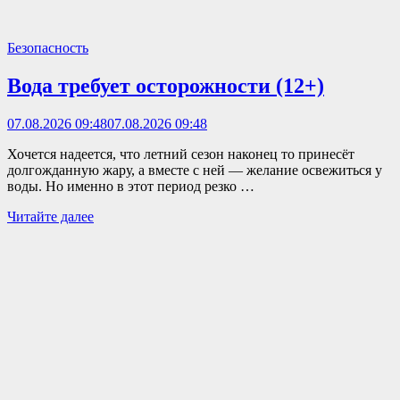
Безопасность
Вода требует осторожности (12+)
07.08.2026 09:48
07.08.2026 09:48
Хочется надеется, что летний сезон наконец то принесёт
долгожданную жару, а вместе с ней — желание освежиться у
воды. Но именно в этот период резко …
Вода
Читайте далее
требует
осторожности
(12+)