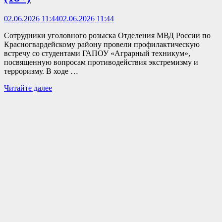
02.06.2026 11:44
02.06.2026 11:44
Сотрудники уголовного розыска Отделения МВД России по
Красногвардейскому району провели профилактическую
встречу со студентами ГАПОУ «Аграрный техникум»,
посвященную вопросам противодействия экстремизму и
терроризму. В ходе …
Встреча
Читайте далее
со
студентами
аграрного
техникума
Красногвардейского
района
(18+)