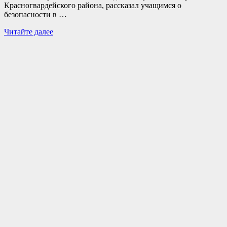
Красногвардейского района, рассказал учащимся о
безопасности в …
Начальник
Читайте далее
уголовного
розыска
Красногвардейского
района
провёл
профилактическую
встречу
со
старшеклассниками(12+)