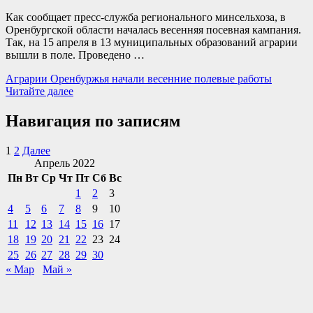
Как сообщает пресс-служба регионального минсельхоза, в
Оренбургской области началась весенняя посевная кампания.
Так, на 15 апреля в 13 муниципальных образований аграрии
вышли в поле. Проведено …
Аграрии Оренбуржья начали весенние полевые работы
Читайте далее
Навигация по записям
1
2
Далее
Апрель 2022
Пн
Вт
Ср
Чт
Пт
Сб
Вс
1
2
3
4
5
6
7
8
9
10
11
12
13
14
15
16
17
18
19
20
21
22
23
24
25
26
27
28
29
30
« Мар
Май »